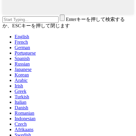
Enterキーを押して検索する
か、ESCキーを押して閉じます
English
French
German
Portuguese
Spanish
Russian
Japanese
Korean
Arabic
Irish
Greek
Turkish
Italian
Danish
Romanian
Indonesian
Czech
Afrikaans
Swedish