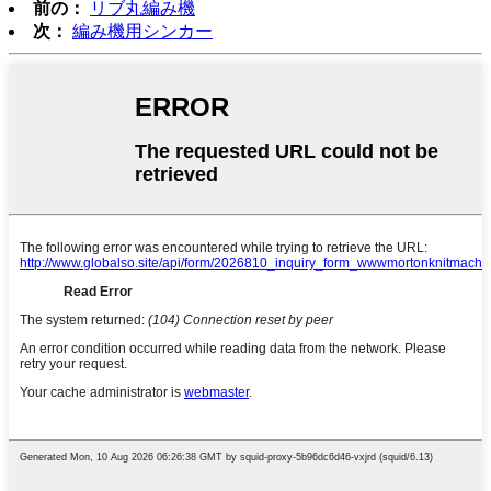
前の：
リブ丸編み機
次：
編み機用シンカー