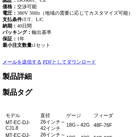
認証：
ISO9001、CE
価格：
交渉可能
電圧：
380V 50Hz（地域の需要に応じてカスタマイズ可能）
支払条件:
T/T、L/C
納期：
40日間
パッキング：
輸出基準
保証：
1年
最小注文数量:
1セット
メールを送信する
PDFとしてダウンロード
製品詳細
製品タグ
モデル
直径
ゲージ
フィーダ
26インチ～
MT-EC-DJ-
18G～42G
48F-76F
CJ1.8
42インチ
26インチ～
MT-EC-DJ-