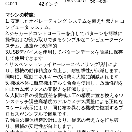
18G～42G
56F-88F
CJ2.1
42インチ
マシンの特徴:
1. 安定したオペレーティング システムを備えた双方向コ
ンピュータ システム。
2.ジャカードコントローラーを介してパターンを簡単に
操作および読み取りできるシンプルなコンピューターシ
ステム、迅速かつ効率的
3.USBデバイスを使用してパターンデータを簡単に保存
して使用できます
4 サスペンションワイヤーレースベアリング設計によ
り、機械の動作精度が向上し、耐衝撃性が低減します。
同時に、駆動エネルギーの消費も大幅に削減されます。
5. 機械本体に航空機用アルミ合金を使用し、放熱性能を
向上
カムボックスの変形力を軽減します。
6. 人間の目の視覚誤差を機械加工の精度に置き換えるワ
ンステッチ調整
高精度のアルキメデス調整による正確な
スケール表示により、
同じ布を異なる機械で複製するプ
ロセスがシンプルで簡単です。
7. 独自の機体構造設計により、従来の考え方を打ち破
り、機械の安定性が向上します。